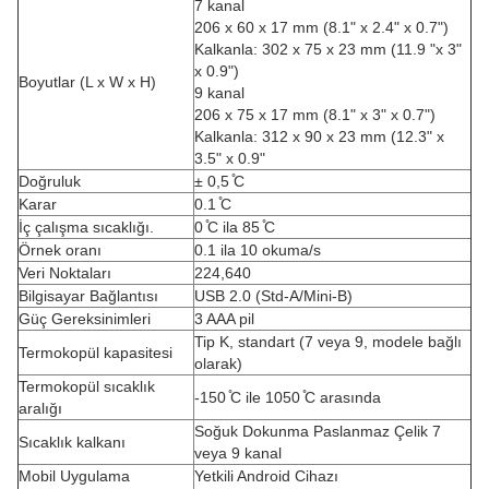
7 kanal
206 x 60 x 17 mm (8.1" x 2.4" x 0.7")
Kalkanla: 302 x 75 x 23 mm (11.9 "x 3"
x 0.9")
Boyutlar (L x W x H)
9 kanal
206 x 75 x 17 mm (8.1" x 3" x 0.7")
Kalkanla: 312 x 90 x 23 mm (12.3" x
3.5" x 0.9"
Doğruluk
± 0,5 ̊C
Karar
0.1 ̊C
İç çalışma sıcaklığı.
0 ̊C ila 85 ̊C
Örnek oranı
0.1 ila 10 okuma/s
Veri Noktaları
224,640
Bilgisayar Bağlantısı
USB 2.0 (Std-A/Mini-B)
Güç Gereksinimleri
3 AAA pil
Tip K, standart (7 veya 9, modele bağlı
Termokopül kapasitesi
olarak)
Termokopül sıcaklık
-150 ̊C ile 1050 ̊C arasında
aralığı
Soğuk Dokunma Paslanmaz Çelik 7
Sıcaklık kalkanı
veya 9 kanal
Mobil Uygulama
Yetkili Android Cihazı