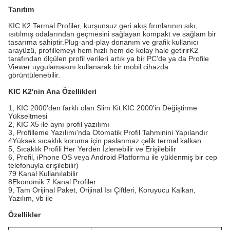
Tanıtım
KIC K2 Termal Profiler, kurşunsuz geri akış fırınlarının sıkı,
ısıtılmış odalarından geçmesini sağlayan kompakt ve sağlam bir
tasarıma sahiptir.Plug-and-play donanım ve grafik kullanıcı
arayüzü, profillemeyi hem hızlı hem de kolay hale getirirK2
tarafından ölçülen profil verileri artık ya bir PC'de ya da Profile
Viewer uygulamasını kullanarak bir mobil cihazda
görüntülenebilir.
KIC K2'nin Ana Özellikleri
1, KIC 2000'den farklı olan Slim Kit KIC 2000'in Değiştirme
Yükseltmesi
2, KIC X5 ile aynı profil yazılımı
3, Profilleme Yazılımı'nda Otomatik Profil Tahminini Yapılandır
4Yüksek sıcaklık koruma için paslanmaz çelik termal kalkan
5, Sıcaklık Profili Her Yerden İzlenebilir ve Erişilebilir
6, Profil, iPhone OS veya Android Platformu ile yüklenmiş bir cep
telefonuyla erişilebilir)
79 Kanal Kullanılabilir
8Ekonomik 7 Kanal Profiler
9, Tam Orijinal Paket, Orijinal Isı Çiftleri, Koruyucu Kalkan,
Yazılım, vb ile
Özellikler