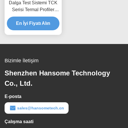
Dalga Test Sistemi TCK
Serisi Termal Profiler
Elektronik Montaj için K
En İyi Fiyatı Alın
Tipi Termokopl
Bizimle İletişim
Shenzhen Hansome Technology
Co., Ltd.
E-posta
sales@hansometech.cn
Çalışma saati