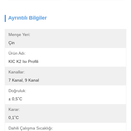
Ayrıntılı Bilgiler
Menşe Yeri:
Çin
Ürün Adı:
KIC K2 Isı Profili
Kanallar:
7 Kanal, 9 Kanal
Doğruluk:
± 0,5˚C
Karar:
0,1˚C
Dahili Çalışma Sıcaklığı: