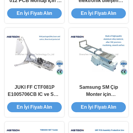
012 PCB Montajı için I-
elektronik bileşen
Pulse F3 Al ve Yerleştir
besleme için Samsung
En İyi Fiyatı Alın
En İyi Fiyatı Alın
Makinesi için SMT
SM 56mm SMT besleyici
Besleyici
JUKI FF CTF081P
Samsung SM Çip
E1005706CB IC ve SMD
Monter için
Bileşen Montajı için
Düzenlenebilir titreşim
En İyi Fiyatı Alın
En İyi Fiyatı Alın
Derin Cepli 56mm SMT
yoğunluğu SMT
Besleyici
besleyicisi