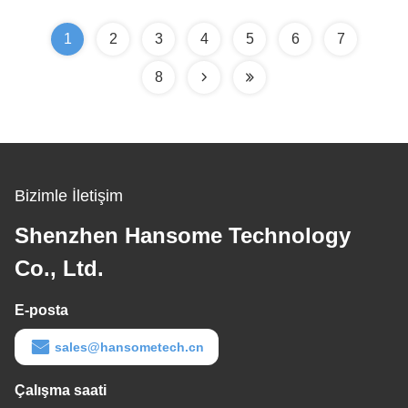
1
2
3
4
5
6
7
8
Bizimle İletişim
Shenzhen Hansome Technology
Co., Ltd.
E-posta
sales@hansometech.cn
Çalışma saati