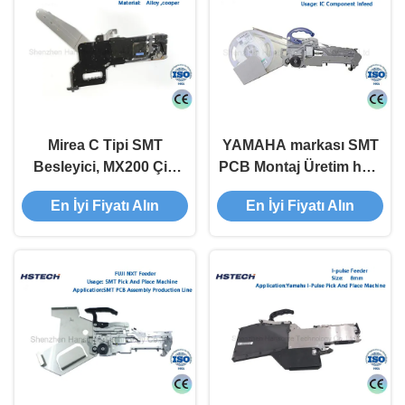
Mirea C Tipi SMT
YAMAHA markası SMT
Besleyici, MX200 Çip
PCB Montaj Üretim hattı
Montaj Makinesi için
için SMT besleyicisi
En İyi Fiyatı Alın
En İyi Fiyatı Alın
8mm 12mm 16mm
Boyutlarında