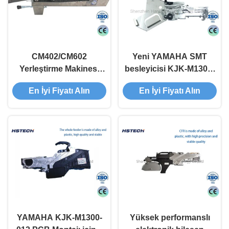
CM402/CM602
Yeni YAMAHA SMT
Yerleştirme Makinesi
besleyicisi KJK-M1300-
için Yüksek Hassasiyetli
012 SMD bileşenlerini
En İyi Fiyatı Alın
En İyi Fiyatı Alın
Panasonic NPM SMT
beslemek için
Besleyici
KXFW1KS9A00
YAMAHA KJK-M1300-
Yüksek performanslı