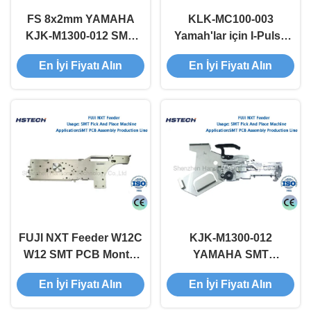
FS 8x2mm YAMAHA
KLK-MC100-003
KJK-M1300-012 SMD
Yamah'lar için I-Pulse
bileşenleri için SMT
Besleyici
En İyi Fiyatı Alın
En İyi Fiyatı Alın
besleyicisi
FUJI NXT Feeder W12C
KJK-M1300-012
W12 SMT PCB Montaj
YAMAHA SMT
Üretim Hatı için
besleyicisi SMD
En İyi Fiyatı Alın
En İyi Fiyatı Alın
bileşenlerini beslemek
için