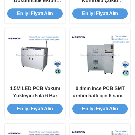
Dokunmatik Ekran
Kontrollü Çoklu
Kontrolü 90 derece Tipi
Magazin PCB Magazin
En İyi Fiyatı Alın
En İyi Fiyatı Alın
PCB Bağlantı Yükleyici
Kapalı Yükleyici
Makinesi
1.5M LED PCB Vakum
0.4mm ince PCB SMT
Yükleyici 5 ila 6 Bar
üretim hattı için 6 saniye
Vakum Emme Düğmesi
yükleme ile SMEMA
En İyi Fiyatı Alın
En İyi Fiyatı Alın
Dokunmatik Ekran
PCB yükleyicisi
Kontrolü SMT Ekipmanı