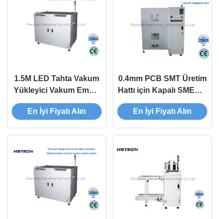
1.5M LED Tahta Vakum
0.4mm PCB SMT Üretim
Yükleyici Vakum Emme
Hattı için Kapalı SMEMA
Düzenle 10 İkinci
PCB Yükleyici 6s
En İyi Fiyatı Alın
En İyi Fiyatı Alın
Yükleme Zamanı
Yükleme