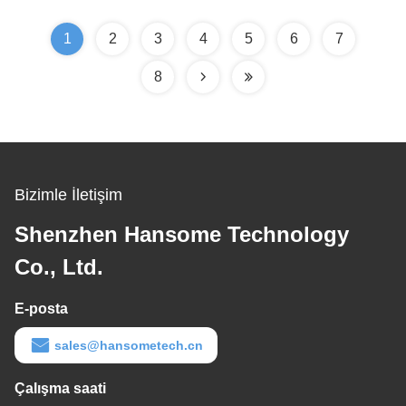
Yükleyici
1
2
3
4
5
6
7
8
Bizimle İletişim
Shenzhen Hansome Technology
Co., Ltd.
E-posta
sales@hansometech.cn
Çalışma saati