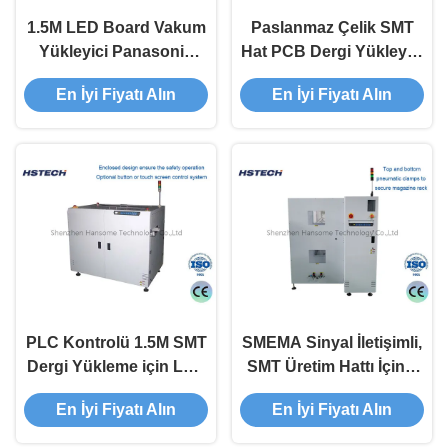
1.5M LED Board Vakum
Paslanmaz Çelik SMT
Yükleyici Panasonic
Hat PCB Dergi Yükleyici
PLC Dokunmatik Ekran
Otomatik PCB İşleme
En İyi Fiyatı Alın
En İyi Fiyatı Alın
ve Düğme Güvenlik
Ekipmanı
Kontrol Sistemi
PLC Kontrolü 1.5M SMT
SMEMA Sinyal İletişimli,
Dergi Yükleme için LED
SMT Üretim Hattı İçin 6
Board Vakum PCB
Saniye Yükleme Süreli
En İyi Fiyatı Alın
En İyi Fiyatı Alın
Yükleyici
ve 0.4mm PCB
Kalınlığına Sahip PCB