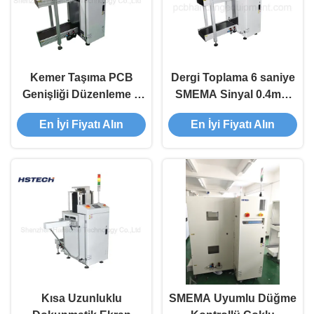
Kemer Taşıma PCB
Dergi Toplama 6 saniye
Genişliği Düzenleme 3
SMEMA Sinyal 0.4mm
Renkli Ekran SMT Dergi
PCB Yükleyici Hanling
En İyi Fiyatı Alın
En İyi Fiyatı Alın
Yükleyici
Makinesi
Kısa Uzunluklu
SMEMA Uyumlu Düğme