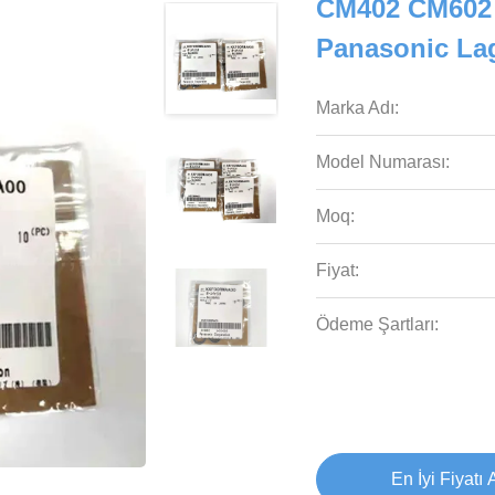
CM402 CM602 
Panasonic La
Marka Adı:
Model Numarası:
Moq:
Fiyat:
Ödeme Şartları:
En İyi Fiyatı 