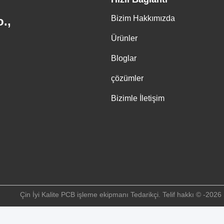
va Vanası
Fiber Optik Kablo
İlgili Ürünler