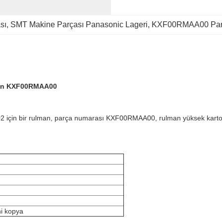
sı
, 
SMT Makine Parçası Panasonic Lageri
, 
KXF00RMAA00 Pana
man KXF00RMAA00
in bir rulman, parça numarası KXF00RMAA00, rulman yüksek karton çeli
eni kopya