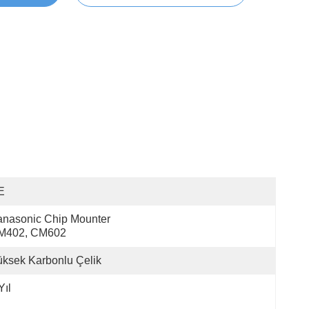
E
nasonic Chip Mounter 
M402, CM602
ksek Karbonlu Çelik
Yıl