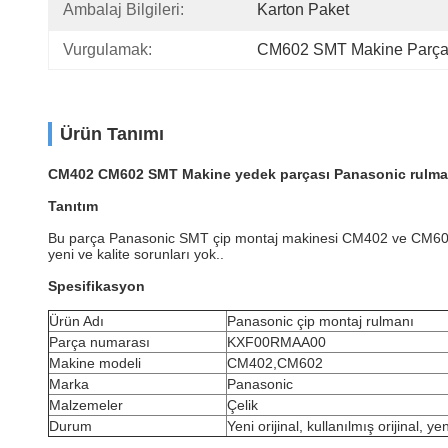
Ambalaj Bilgileri:
Karton Paket
Vurgulamak:
CM602 SMT Makine Parça
Ürün Tanımı
CM402 CM602 SMT Makine yedek parçası Panasonic rul
Tanıtım
Bu parça Panasonic SMT çip montaj makinesi CM402 ve CM602 iç
yeni ve kalite sorunları yok..
Spesifikasyon
Ürün Adı
Panasonic çip montaj rulmanı
Parça numarası
KXF00RMAA00
Makine modeli
CM402,CM602
Marka
Panasonic
Malzemeler
Çelik
Durum
Yeni orijinal, kullanılmış orijinal, y