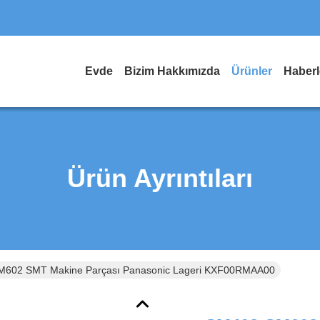
Evde
Bizim Hakkımızda
Ürünler
Haberl
Ürün Ayrıntıları
602 SMT Makine Parçası Panasonic Lageri KXF00RMAA00