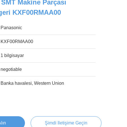
SMT Makine Parçası
geri KXF00RMAA00
Panasonic
KXF00RMAA00
1 bilgisayar
negotiable
Banka havalesi, Western Union
Alın
Şimdi Iletişime Geçin