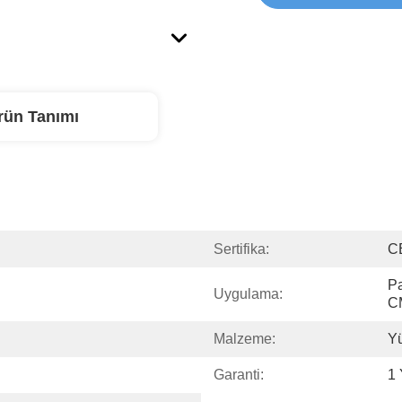
rün Tanımı
Sertifika:
C
Pa
Uygulama:
C
Malzeme:
Yü
Garanti:
1 