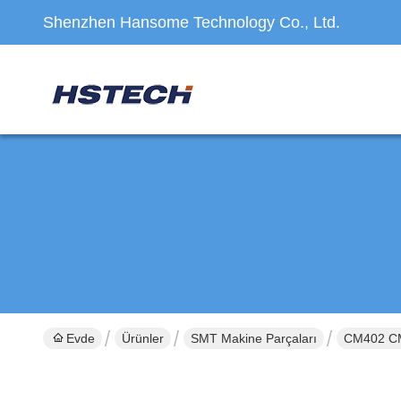
Shenzhen Hansome Technology Co., Ltd.
Evde
Ürünler
SMT Makine Parçaları
CM402 CM