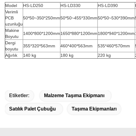
Model
HS-LD250
HS-LD330
HS-LD390
Verimli
PCB
50*50~350*250mm
50*50~455*330mm
50*50~530*390mm
uzunluğu
Makine
1400*800*1200mm
1650*880*1200mm
1800*940*1200mm
Boyutu
Dergi
355*320*563mm
460*400*563mm
535*460*570mm
boyutu
Ağırlık
140 kg
180 kg
220 kg
Etiketler:
Malzeme Taşıma Ekipmanı
Satılık Palet Çubuğu
Taşıma Ekipmanları