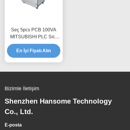
Seç 5pcs PCB 100VA
MITSUBISHI PLC Sick
Sensor PCB Reddedilme
En İyi Fiyatı Alın
Taşıyıcı
Bizimle İletişim
Shenzhen Hansome Technology
Co., Ltd.
E-posta