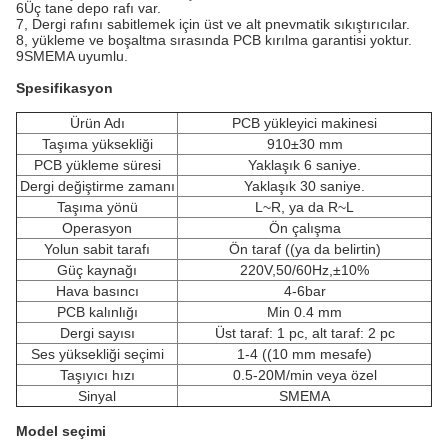
6Üç tane depo rafı var.
7, Dergi rafını sabitlemek için üst ve alt pnevmatik sıkıştırıcılar.
8, yükleme ve boşaltma sırasında PCB kırılma garantisi yoktur.
9SMEMA uyumlu.
Spesifikasyon
Ürün Adı
PCB yükleyici makinesi
Taşıma yüksekliği
910±30 mm
PCB yükleme süresi
Yaklaşık 6 saniye.
Dergi değiştirme zamanı
Yaklaşık 30 saniye.
Taşıma yönü
L~R, ya da R~L
Operasyon
Ön çalışma
Yolun sabit tarafı
Ön taraf ((ya da belirtin)
Güç kaynağı
220V,50/60Hz,±10%
Hava basıncı
4-6bar
PCB kalınlığı
Min 0.4 mm
Dergi sayısı
Üst taraf: 1 pc, alt taraf: 2 pc
Ses yüksekliği seçimi
1-4 ((10 mm mesafe)
Taşıyıcı hızı
0.5-20M/min veya özel
Sinyal
SMEMA
Model seçimi