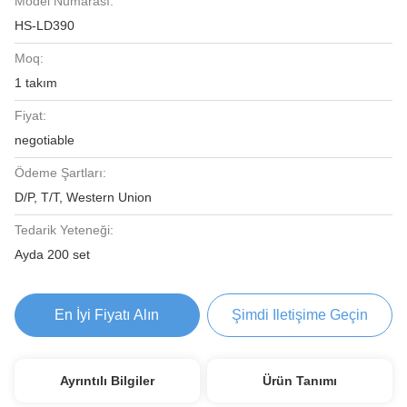
Model Numarası:
HS-LD390
Moq:
1 takım
Fiyat:
negotiable
Ödeme Şartları:
D/P, T/T, Western Union
Tedarik Yeteneği:
Ayda 200 set
En İyi Fiyatı Alın
Şimdi Iletişime Geçin
Ayrıntılı Bilgiler
Ürün Tanımı