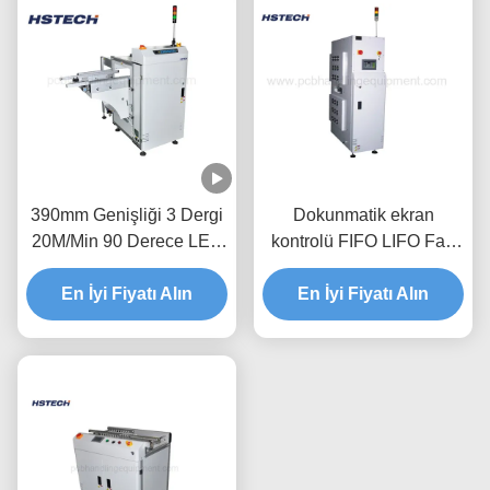
390mm Genişliği 3 Dergi
Dokunmatik ekran
20M/Min 90 Derece LED
kontrolü FIFO LIFO Fan
Düğme Otomatik PCB
ile küçük PCB SMT Tahta
En İyi Fiyatı Alın
Açıcı
En İyi Fiyatı Alın
İşleme Makinesi