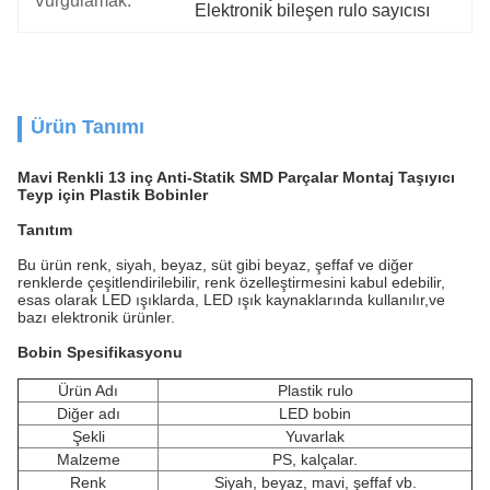
Vurgulamak:
Elektronik bileşen rulo sayıcısı
Ürün Tanımı
Mavi Renkli 13 inç Anti-Statik SMD Parçalar Montaj Taşıyıcı
Teyp için Plastik Bobinler
Tanıtım
Bu ürün renk, siyah, beyaz, süt gibi beyaz, şeffaf ve diğer
renklerde çeşitlendirilebilir, renk özelleştirmesini kabul edebilir,
esas olarak LED ışıklarda, LED ışık kaynaklarında kullanılır,ve
bazı elektronik ürünler.
Bobin Spesifikasyonu
Ürün Adı
Plastik rulo
Diğer adı
LED bobin
Şekli
Yuvarlak
Malzeme
PS, kalçalar.
Renk
Siyah, beyaz, mavi, şeffaf vb.