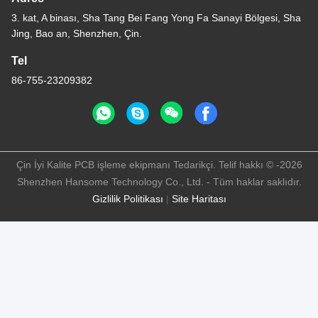
3. kat, A binası, Sha Tang Bei Fang Yong Fa Sanayi Bölgesi, Sha
Jing, Bao an, Shenzhen, Çin.
Tel
86-755-23209382
Çin İyi Kalite PCB işleme ekipmanı Tedarikçi. Telif hakkı © -2026
Shenzhen Hansome Technology Co., Ltd. - Tüm haklar saklıdır.
Gizlilik Politikası
|
Site Haritası