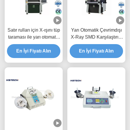
Satır rulları için X-ışını tüp
Yarı Otomatik Çevrimdışı
taraması ile yarı otomatik
X-Ray SMD Karşılaştırıcı
çevrimdışı SMD bileşen
Bileşenler Karşılaştırıcı
En İyi Fiyatı Alın
sayıcısı
80KV Kapalı X-Ray Tüpü
En İyi Fiyatı Alın
Alıyor