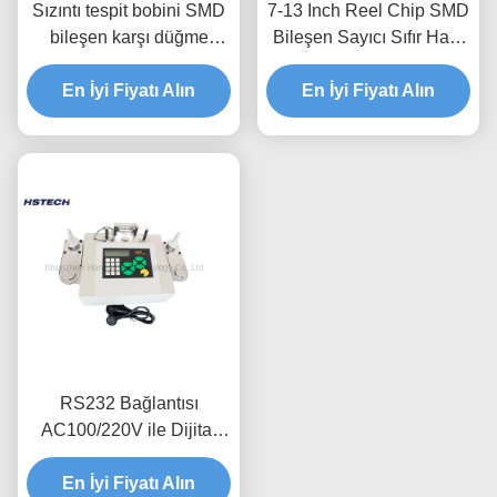
Sızıntı tespit bobini SMD
7-13 Inch Reel Chip SMD
bileşen karşı düğme
Bileşen Sayıcı Sıfır Hata
kontrol etiket baskı
30W Hafif Ağırlık
En İyi Fiyatı Alın
En İyi Fiyatı Alın
RS232 Bağlantısı
AC100/220V ile Dijital
LED Ekran SMD Bileşen
En İyi Fiyatı Alın
Sayıcısı