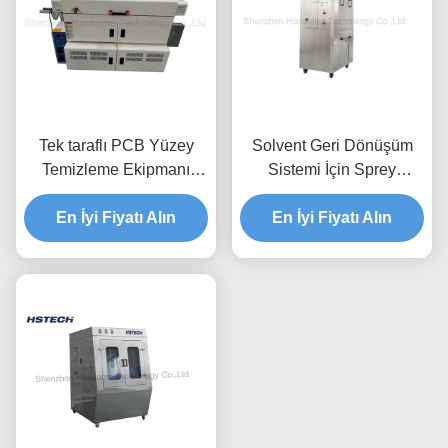
Tek taraflı PCB Yüzey
Solvent Geri Dönüşüm
Temizleme Ekipmanı
Sistemi İçin Sprey
Yapıştırıcı Rol Disk fırçası
Temizleme ve Kurutma
En İyi Fiyatı Alın
ESD 50/60Hz
SMT Stencil Temizleme
En İyi Fiyatı Alın
Makinesi