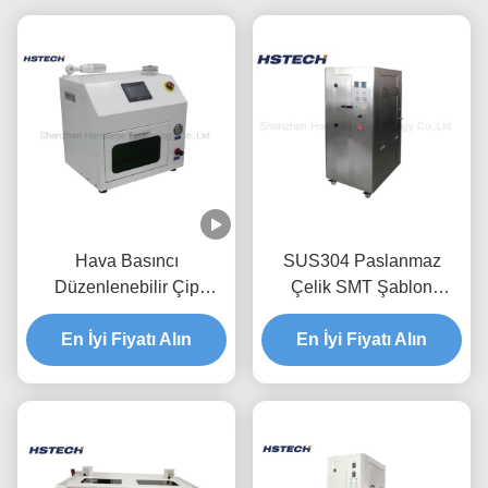
Hava Basıncı
SUS304 Paslanmaz
Düzenlenebilir Çip
Çelik SMT Şablon
Monter Nozzle Cleaner
Temizleme Makinesi
Light Display With Tray
En İyi Fiyatı Alın
En İyi Fiyatı Alın
Alkol Solvent Su