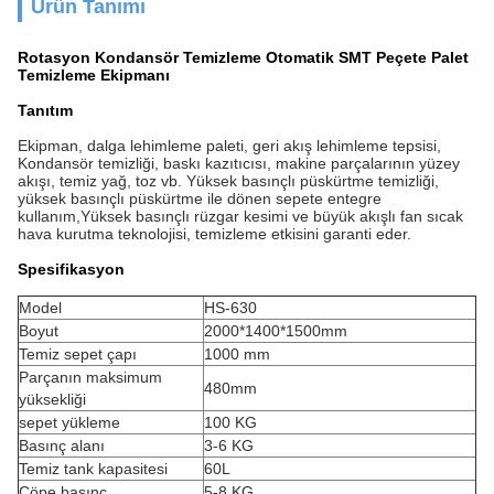
Ürün Tanımı
Rotasyon Kondansör Temizleme Otomatik SMT Peçete Palet
Temizleme Ekipmanı
Tanıtım
Ekipman, dalga lehimleme paleti, geri akış lehimleme tepsisi,
Kondansör temizliği, baskı kazıtıcısı, makine parçalarının yüzey
akışı, temiz yağ, toz vb. Yüksek basınçlı püskürtme temizliği,
yüksek basınçlı püskürtme ile dönen sepete entegre
kullanım,Yüksek basınçlı rüzgar kesimi ve büyük akışlı fan sıcak
hava kurutma teknolojisi, temizleme etkisini garanti eder.
Spesifikasyon
Model
HS-630
Boyut
2000*1400*1500mm
Temiz sepet çapı
1000 mm
Parçanın maksimum
480mm
yüksekliği
sepet yükleme
100 KG
Basınç alanı
3-6 KG
Temiz tank kapasitesi
60L
Çöpe basınç
5-8 KG