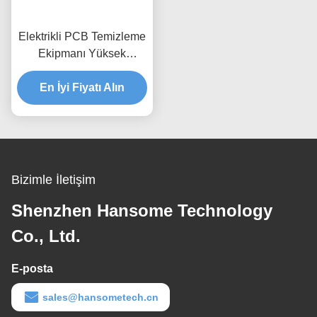
Elektrikli PCB Temizleme
Ekipmanı Yüksek
Hassasiyet Su Üslü
En İyi Fiyatı Alın
Solventle
Bizimle İletişim
Shenzhen Hansome Technology
Co., Ltd.
E-posta
sales@hansometech.cn